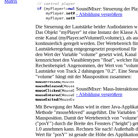
Matrix
SoundMixer: Steuerung der Pla
› Abbildung vergrößern
Die Steuerung der Lautstärke beider Audiodateien w
Das Objekt "myPlayer" ist eine Instanz der Klasse 
erste Kanal (myPlayer.setVolume(0,volume);), als a
kontinuierlich geregelt werden. Der Wertebereich für
Lautstärkeregelung entgegengesetzt proportional für b
den Wert der Variable "volume" gesetzt wird, Kanal 
kennzeichnet den Varaiblentypen "float", welcher fü
Rechenbeispiel: Angenommen, der Wert von "volume" 
Lautstärke von Track 2 dahingegen "0.2". Eine Steuer
"volume" hängt mit der Mausposition zusammen:
SoundMixer: Maus-Interaktion
› Abbildung vergrößern
Mit Bewegung der Maus wird in einer Java-Applikati
Methode "mouseMoved" ausgeführt. Die Variablen "p
Mausposition. Damit der Wertebereich von "volume" 
("posY") durch die Breite des Fensters ("height") gete
1.0 annehmen kann. Rechnen Sie nach! Außerhalb de
Wert für "posY" ist gerade die Höhe des Applikation