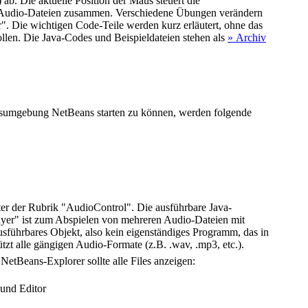
ab. Die aktuelle Position der Maus steuert die
de Audio-Dateien zusammen. Verschiedene Übungen verändern
". Die wichtigen Code-Teile werden kurz erläutert, ohne das
ollen. Die Java-Codes und Beispieldateien stehen als
» Archiv
gsumgebung NetBeans starten zu können, werden folgende
er der Rubrik "AudioControl". Die ausführbare Java-
ayer" ist zum Abspielen von mehreren Audio-Dateien mit
usführbares Objekt, also kein eigenständiges Programm, das in
zt alle gängigen Audio-Formate (z.B. .wav, .mp3, etc.).
 NetBeans-Explorer sollte alle Files anzeigen:
und Editor