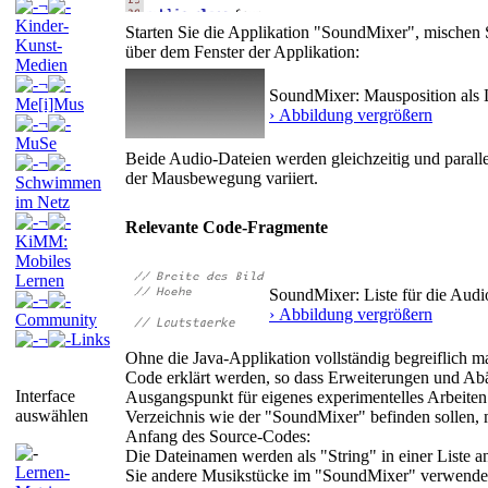
¬
Kinder-
Starten Sie die Applikation "SoundMixer", mischen
Kunst-
über dem Fenster der Applikation:
Medien
¬
SoundMixer: Mausposition als L
Me[i]Mus
› Abbildung vergrößern
¬
MuSe
Beide Audio-Dateien werden gleichzeitig und paralle
¬
der Mausbewegung variiert.
Schwimmen
im Netz
¬
Relevante Code-Fragmente
KiMM:
Mobiles
Lernen
SoundMixer: Liste für die Audi
¬
› Abbildung vergrößern
Community
¬
Links
Ohne die Java-Applikation vollständig begreiflich ma
Code erklärt werden, so dass Erweiterungen und 
Interface
Ausgangspunkt für eigenes experimentelles Arbeiten
auswählen
Verzeichnis wie der "SoundMixer" befinden sollen,
Anfang des Source-Codes:
Die Dateinamen werden als "String" in einer Liste 
Lernen-
Sie andere Musikstücke im "SoundMixer" verwende