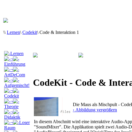
\
\
Lernen
\
Codekit
\
Code & Interaktion 1
Lernen
¬
Einführung
¬
ArtDeCom
CodeKit - Code & Intera
¬
Aufgemischt!
¬
Codekit
¬
Die Maus als Mischpult - Cod
Theorie
› Abbildung vergrößern
¬
Didaktik
In diesem Abschnitt wird eine interaktive Audio-Ap
¬
Loser
"SoundMixer". Die Applikation spielt zwei Audio-D
Raum