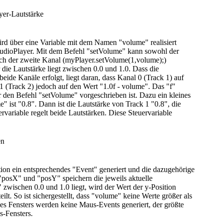
yer-Lautstärke
ird über eine Variable mit dem Namen "volume" realisiert
AudioPlayer. Mit dem Befehl "setVolume" kann sowohl der
uch der zweite Kanal (myPlayer.setVolume(1,volume);)
 die Lautstärke liegt zwischen 0.0 und 1.0. Dass die
eide Kanäle erfolgt, liegt daran, dass Kanal 0 (Track 1) auf
1 (Track 2) jedoch auf den Wert "1.0f - volume". Das "f"
r den Befehl "setVolume" vorgeschrieben ist. Dazu ein kleines
ist "0.8". Dann ist die Lautstärke von Track 1 "0.8", die
variable regelt beide Lautstärken. Diese Steuervariable
en
on ein entsprechendes "Event" generiert und die dazugehörige
osX" und "posY" speichern die jeweils aktuelle
zwischen 0.0 und 1.0 liegt, wird der Wert der y-Position
ilt. So ist sichergestellt, dass "volume" keine Werte größer als
s Fensters werden keine Maus-Events generiert, der größte
s-Fensters.