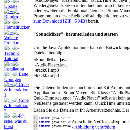
"AudioPlayer" (basierend auf "QuickTime for Java") 
¬
Wiedergabelautstärken individuell und mischt bei
Update
oder erweitern die Funktionalitäten des "SoundMixer
¬
Programm an dieser Stelle vollständig erklären zu w
Bitmirror
zum Download [ZIP | 5 MB]
bereit.
¬
Framedrucker
¬
"SoundMixer": herunterladen und starten
Weitere
Projekte
Um die Java-Applikation innerhalb der Entwicklun
¬
Dateien benötigt:
Technik-
Tutorial
¬
SoundMixer.java
¬
¬
AudioPlayer.java
Installation
¬
track01.mp3
¬
Erste
¬
track02.mp3
Übungen
¬
Code
Die Dateien finden sich auch im CodeKit-Archiv unt
& Interaktion
Applikation ist "SoundMixer", die Klasse "AudioPl
1
QuickTime geeignet. "AudioPlayer" selbst ist kein a
¬
Code
NetBeans gestartet werden kann. QuickTime unterstüt
& Interaktion
Laden Sie die Dateien in Ihr Arbeitsverzeichnis. Der
2
¬
Ich
sehe, was du
Ausschnitt: NetBeans-Explorer 
hörst
› Abbildung vergrößern