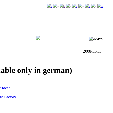
2008/11/11
lable only in german)
r Ideen"
re Factory