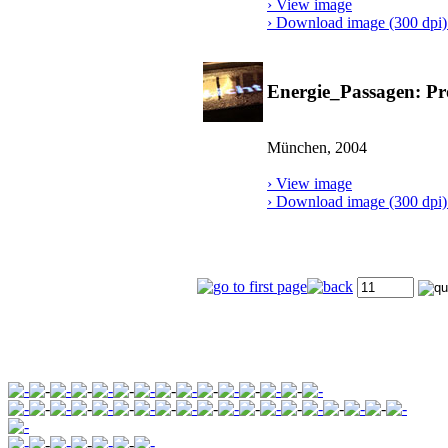
› View image
› Download image (300 dpi) 
Energie_Passagen: Pro
München, 2004
› View image
› Download image (300 dpi) 