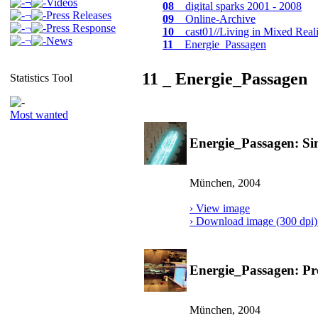
¬
Videos
08
_ digital sparks 2001 - 2008
¬
Press Releases
09
_ Online-Archive
¬
Press Response
10
_ cast01//Living in Mixed Reali
¬
News
11
_ Energie_Passagen
11 _ Energie_Passagen
Statistics Tool
Most wanted
Energie_Passagen: Si
München, 2004
› View image
› Download image (300 dpi) 
Energie_Passagen: Pro
München, 2004