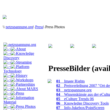
\
\
netzspannung.org
\
Press
\
Press Photos
netzspannung.org
¬
About
¬
Knowledge
Discovery
¬
Streaming
PresseBilder (avai
¬
Platform
Technology
¬
History
¬
Workshops
01
_ Image Rights
¬
Partnerships
02
_ Preisverleihung 2007 "Ort de
¬
About MARS
03
_ netzspannung.org
¬
Press
04
_ Wissenskünste aus der eCultu
¬
Information
05
_ eCulture Trends 06
Material
06
_ Knowledge Discovery Tools
¬
Press Photos
07
_ Info-Jukebox/PointScreen