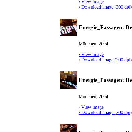
› View image
› Download image (300 dpi) 
Energie_Passagen: De
München, 2004
› View image
› Download image (300 dpi) 
Energie_Passagen: Det
München, 2004
› View image
› Download image (300 dpi) 