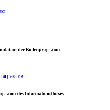
ties
mulation der Bodenprojektion
[ tif | 5484 KB ]
jektion des Informationsflusses