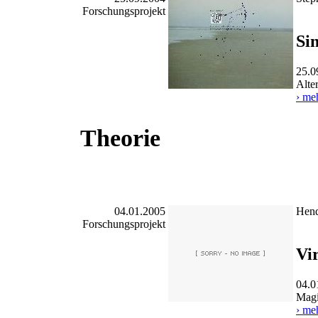
Forschungsprojekt
Si
25.0
Alte
› me
Theorie
04.01.2005
Hend
Forschungsprojekt
Vi
04.0
Magi
› me