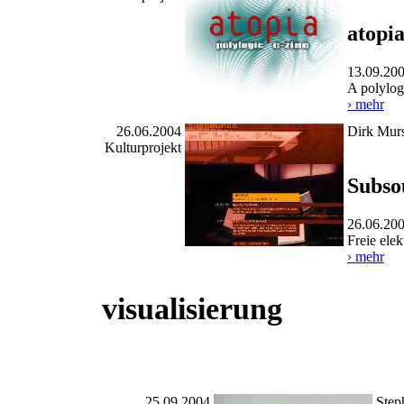
atopi
13.09.20
A polylog
› mehr
26.06.2004
Dirk Murs
Kulturprojekt
Subso
26.06.20
Freie ele
› mehr
visualisierung
25.09.2004
Step