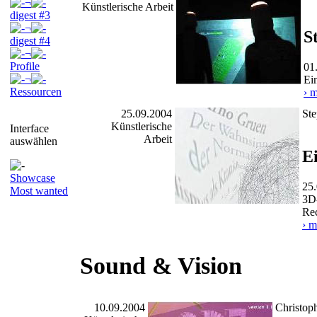
¬
Künstlerische Arbeit
digest #3
¬
S
digest #4
¬
Profile
01
¬
Ei
Ressourcen
› 
25.09.2004
St
Künstlerische
Interface
Arbeit
auswählen
E
Showcase
25
Most wanted
3D
Re
› m
Sound & Vision
10.09.2004
Christop