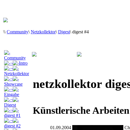
\
\
Community
\
Netzkollektor
\
Digest
\
digest #4
Community
¬
Intro
¬
Netzkollektor
¬
netzkollektor dige
Showcase
¬
Eingabe
¬
Digest
Künstlerische Arbeiten
¬
digest #1
¬
digest #2
01.09.2004
Ch