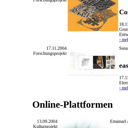
Co
18.1
Grun
Entw
› me
17.11.2004
Susa
Forschungsprojekt
eas
17.1
Elem
› me
Online-Plattformen
13.09.2004
Emanuel 
Kulturprojekt