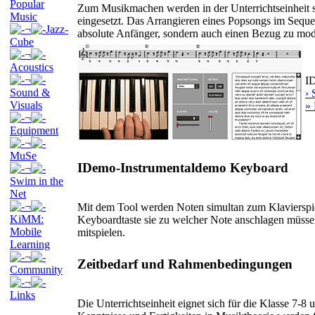
Popular
Zum Musikmachen werden in der Unterrichtseinheit
Music
eingesetzt. Das Arrangieren eines Popsongs im Sequen
¬
Jazz-
absolute Anfänger, sondern auch einen Bezug zu mod
Cube
¬
Acoustics
¬
I
Sound &
›
Visuals
» 
¬
Equipment
¬
MuSe
IDemo-Instrumentaldemo Keyboard
¬
Swim in the
Net
¬
Mit dem Tool werden Noten simultan zum Klavierspiel
KiMM:
Keyboardtaste sie zu welcher Note anschlagen müsse
Mobile
mitspielen.
Learning
¬
Zeitbedarf und Rahmenbedingungen
Community
¬
Links
Die Unterrichtseinheit eignet sich für die Klasse 7-