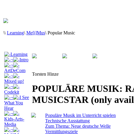
\
\
Learning
\
Me[i]Mus
\
Popular Music
Learning
¬
Intro
¬
ArtDeCom
Torsten Hinze
¬
Mixed up!
POPULÄRE MUSIK: 
¬
Codekit
MUSICSTAR (only avail
¬
I See
What You
Hear
¬
Populäre Musik im Unterricht spielen
Kids-Arts-
Technische Ausstattung
Media
Zum Thema: Neue deutsche Welle
¬
Vermittlungsziele