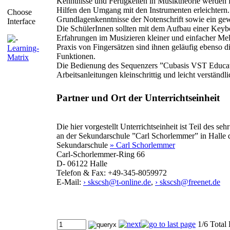
Kenntnisse und Fertigkeiten in Musiktheorie werden fü
Hilfen den Umgang mit den Instrumenten erleichtern.
Choose
Grundlagenkenntnisse der Notenschrift sowie ein gew
Interface
Die SchülerInnen sollten mit dem Aufbau einer Keyboar
Erfahrungen im Musizieren kleiner und einfacher Mel
Praxis von Fingersätzen sind ihnen geläufig ebenso 
Learning-
Funktionen.
Matrix
Die Bedienung des Sequenzers ”Cubasis VST Educatio
Arbeitsanleitungen kleinschrittig und leicht verständlic
Partner und Ort der Unterrichtseinheit
Die hier vorgestellt Unterrichtseinheit ist Teil des s
an der Sekundarschule ”Carl Schorlemmer” in Halle 
Sekundarschule
» Carl Schorlemmer
Carl-Schorlemmer-Ring 66
D- 06122 Halle
Telefon & Fax: +49-345-8059972
E-Mail:
› skscsh@t-online.de
,
› skscsh@freenet.de
1/6 Total