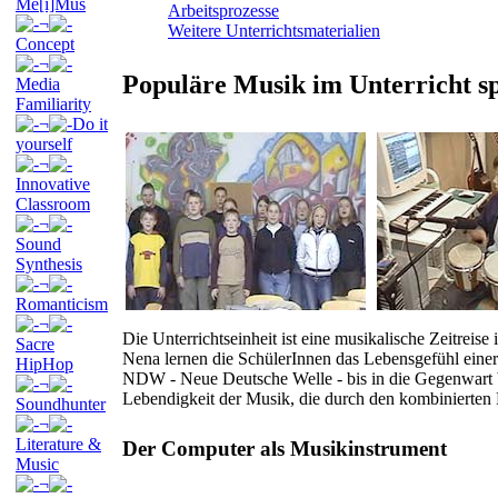
Me[i]Mus
Arbeitsprozesse
¬
Weitere Unterrichtsmaterialien
Concept
¬
Populäre Musik im Unterricht sp
Media
Familiarity
¬
Do it
yourself
¬
Innovative
Classroom
¬
Sound
Synthesis
¬
Romanticism
¬
Die Unterrichtseinheit ist eine musikalische Zeitrei
Sacre
Nena lernen die SchülerInnen das Lebensgefühl eine
HipHop
NDW - Neue Deutsche Welle - bis in die Gegenwart be
¬
Lebendigkeit der Musik, die durch den kombinierten 
Soundhunter
¬
Literature &
Der Computer als Musikinstrument
Music
¬