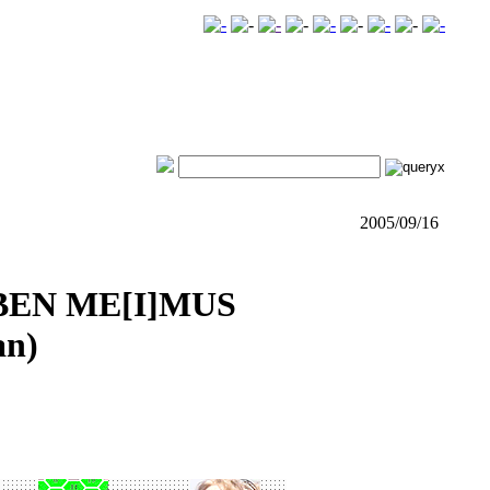
2005/09/16
EN ME[I]MUS
an)