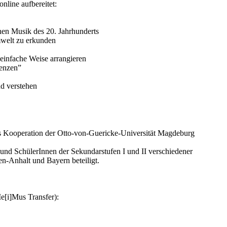
online aufbereitet:
nen Musik des 20. Jahrhunderts
mwelt zu erkunden
einfache Weise arrangieren
enzen”
nd verstehen
ls Kooperation der Otto-von-Guericke-Universität Magdeburg
und SchülerInnen der Sekundarstufen I und II verschiedener
-Anhalt und Bayern beteiligt.
e[i]Mus Transfer):