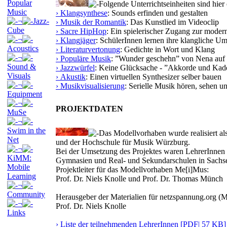
Popular
Folgende Unterrichtseinheiten sind hier 
Music
› Klangsynthese
: Sounds erfinden und gestalten
¬
Jazz-
› Musik der Romantik
: Das Kunstlied im Videoclip
Cube
› Sacre HipHop
: Ein spielerischer Zugang zur moder
¬
› Klangjäger
: SchülerInnen lernen ihre klangliche U
Acoustics
› Literaturvertonung
: Gedichte in Wort und Klang
¬
› Populäre Musik
: ”Wunder geschehn” von Nena auf 
Sound &
› Jazzwürfel
: Keine Glücksache - ”Akkorde und Kad
Visuals
› Akustik
: Einen virtuellen Synthesizer selber bauen
¬
› Musikvisualisierung
: Serielle Musik hören, sehen u
Equipment
¬
PROJEKTDATEN
MuSe
¬
Swim in the
Das Modellvorhaben wurde realisiert a
Net
und der Hochschule für Musik Würzburg.
¬
Bei der Umsetzung des Projektes waren LehrerInnen 
KiMM:
Gymnasien und Real- und Sekundarschulen in Sachsen
Mobile
Projektleiter für das Modellvorhaben Me[i]Mus:
Learning
Prof. Dr. Niels Knolle und Prof. Dr. Thomas Münch
¬
Community
Herausgeber der Materialien für netzspannung.org (M
¬
Prof. Dr. Niels Knolle
Links
› Liste der teilnehmenden LehrerInnen [PDF| 57 KB]