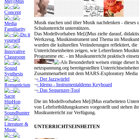
Me[i]Mus
¬
Concept
¬
Musik machen und über Musik nachdenken - dieses u
Media
Schulunterricht unterstützen.
Familiarity
Das Modellvorhaben Me[i]Mus zielte darauf, didakti
¬
Do it
Werkzeug, Musikinstrument und Thema im Musikunte
yourself
wurden die kulturellen Veränderungen reflektiert, d
¬
Unterrichtseinheiten zeigen, wie LehrerInnen Musikt
Innovative
Programme etc. - im Musikunterricht praktisch einse
Classroom
Als Besonderheit weisen einige dieser 
¬
netzspannung.org bereitgestellten Unterrichtseinheiten
Sound
Zusammenarbeit mit dem MARS-Exploratory Media La
Synthesis
¬
› Der Jazzwürfel
¬
¬
› Idemo - Instrumentaldemo Keyboard
Romanticism
¬
› Das Sequenzer-Tool
¬
Sacre
Die im Modellvorhaben Me[i]Mus erarbeiteten Unterr
HipHop
von Lehrfortbildungskursen vorgestellt und stehen i
¬
Musikunterricht zur Verfügung.
Soundhunter
¬
Literature &
UNTERRICHTSEINHEITEN
Music
¬