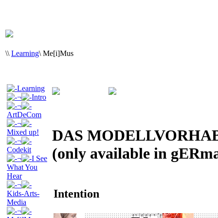
\
\
Learning
\
Me[i]Mus
Learning
¬
Intro
¬
ArtDeCom
¬
DAS MODELLVORHAB
Mixed up!
¬
(only available in gERm
Codekit
¬
I See
What You
Hear
¬
Intention
Kids-Arts-
Media
¬