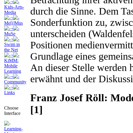
¬
Kids-Arts-
durch die Sinne. Dem Ta
Media
¬
Sonderfunktion zu, zwis
Me[i]Mus
¬
unterscheiden (Waldenfels
MuSe
¬
Positionen medienvermit
Swim in
the Net
Grundlage eines gemeins
¬
KiMM:
An dieser Stelle werden h
Mobile
Learning
erwähnt und der Diskussi
¬
Community
¬
Links
Franz Josef Röll: Mod
[1]
Choose
Interface
Learning-