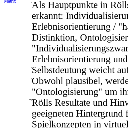
Matrix
¬
Als Hauptpunkte in Röl
erkannt: Individualisieru
Erlebnisorientierung / "h
Distinktion, Ontologisie
"Individualisierungszwa
Erlebnisorientierung und
¬
Selbstdeutung weicht auf
¬
Obwohl plausibel, werde
"Ontologisierung" um ihr
¬
Rölls Resultate und Hin
geeigneten Hintergrund 
Spielkonzepten in virtu