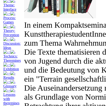
¬
Theme:
Interface
¬
Process:
Games
In einem Kompaktseminar
¬
Theory:
KunsttherapiestudentInn
Perception
¬
zum Thema Wahrnehmung u
Discussion:
Ideas
Die Texte thematisieren d
¬
Technics:
von Jugend durch die aktu
Theremines
¬
und die Bedeutung von K
Exhibition
¬
ein "Terrain gesellschaf
Results
¬
Die Auseinandersetzung
Glossary
¬
Lessons
als Grundlage von Normi
with
theremines
Betrachtung ihrer aktiven