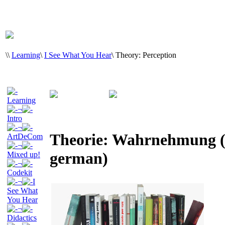
\
\
Learning
\
I See What You Hear
\
Theory: Perception
Learning
¬
Intro
¬
Theorie: Wahrnehmung (O
ArtDeCom
¬
german)
Mixed up!
¬
Codekit
¬
I
See What
You Hear
¬
Didactics