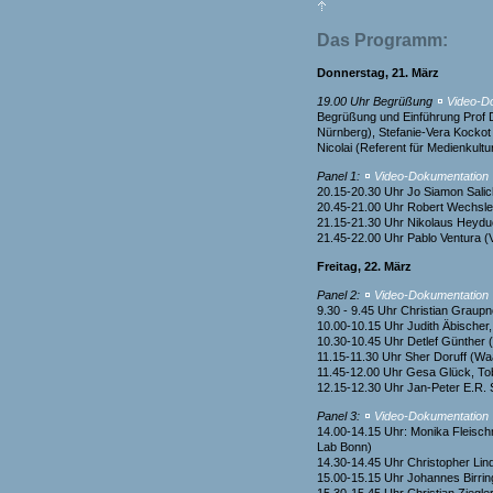
Das Programm:
Donnerstag, 21. März
19.00 Uhr Begrüßung
Video-D
Begrüßung und Einführung Prof 
Nürnberg), Stefanie-Vera Kockot 
Nicolai (Referent für Medienkult
Panel 1:
Video-Dokumentation
20.15-20.30 Uhr Jo Siamon Sali
20.45-21.00 Uhr Robert Wechsle
21.15-21.30 Uhr Nikolaus Heyduc
21.45-22.00 Uhr Pablo Ventura 
Freitag, 22. März
Panel 2:
Video-Dokumentation
9.30 - 9.45 Uhr Christian Graupne
10.00-10.15 Uhr Judith Äbischer,
10.30-10.45 Uhr Detlef Günther (
11.15-11.30 Uhr Sher Doruff (W
11.45-12.00 Uhr Gesa Glück, Tob
12.15-12.30 Uhr Jan-Peter E.R. S
Panel 3:
Video-Dokumentation
14.00-14.15 Uhr: Monika Fleisc
Lab Bonn)
14.30-14.45 Uhr Christopher Lind
15.00-15.15 Uhr Johannes Birrin