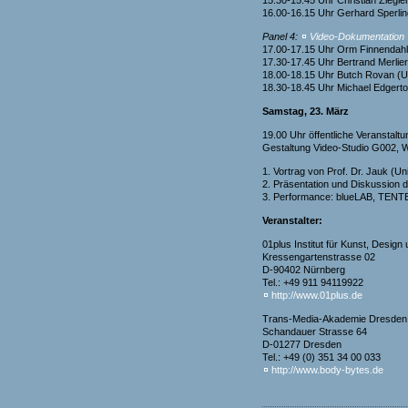
15.30-15.45 Uhr Christian Ziegl
16.00-16.15 Uhr Gerhard Sperli
Panel 4:
Video-Dokumentation
17.00-17.15 Uhr Orm Finnendah
17.30-17.45 Uhr Bertrand Merlie
18.00-18.15 Uhr Butch Rovan (U
18.30-18.45 Uhr Michael Edgerton
Samstag, 23. März
19.00 Uhr öffentliche Veransta
Gestaltung Video-Studio G002, 
1. Vortrag von Prof. Dr. Jauk (U
2. Präsentation und Diskussion
3. Performance: blueLAB, TENT
Veranstalter:
01plus Institut für Kunst, Desig
Kressengartenstrasse 02
D-90402 Nürnberg
Tel.: +49 911 94119922
http://www.01plus.de
Trans-Media-Akademie Dresden 
Schandauer Strasse 64
D-01277 Dresden
Tel.: +49 (0) 351 34 00 033
http://www.body-bytes.de