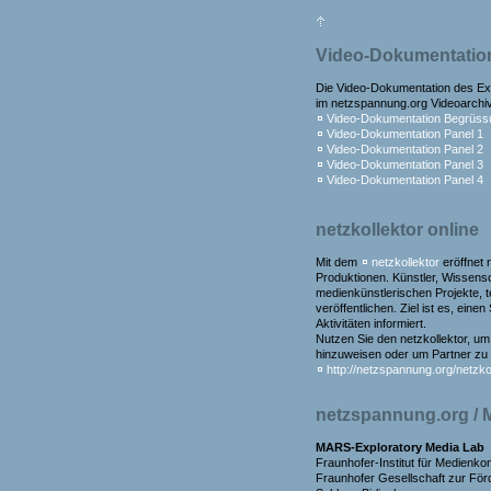
Video-Dokumentatio
Die Video-Dokumentation des Exp
im netzspannung.org Videoarchiv
Video-Dokumentation Begrüss
Video-Dokumentation Panel 1
Video-Dokumentation Panel 2
Video-Dokumentation Panel 3
Video-Dokumentation Panel 4
netzkollektor online
Mit dem
netzkollektor
eröffnet 
Produktionen. Künstler, Wissensc
medienkünstlerischen Projekte, 
veröffentlichen. Ziel ist es, ein
Aktivitäten informiert.
Nutzen Sie den netzkollektor, um
hinzuweisen oder um Partner zu 
http://netzspannung.org/netzkol
netzspannung.org / 
MARS-Exploratory Media Lab
Fraunhofer-Institut für Medienk
Fraunhofer Gesellschaft zur Fö