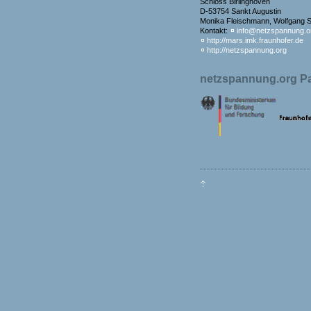
Schloss Birlinghoven
D-53754 Sankt Augustin
Monika Fleischmann, Wolfgang St
Kontakt:
info@netzspannung.o
http://mars.imk.fraunhofer.de
http://netzspannung.org
netzspannung.org Pa