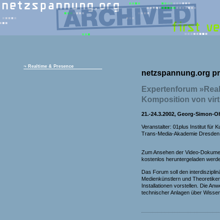
¬
Realtime & Presence
netzspannung.org pr
Expertenforum »Rea
Komposition von vir
21.-24.3.2002, Georg-Simon-
Veranstalter: 01plus Institut für
Trans-Media-Akademie Dresden 
Zum Ansehen der Video-Dokumenta
kostenlos heruntergeladen werd
Das Forum soll den interdiszipli
Medienkünstlern und Theoretiker
Installationen vorstellen. Die A
technischer Anlagen über Wissen