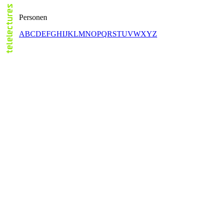
Personen
A
B
C
D
E
F
G
H
I
J
K
L
M
N
O
P
Q
R
S
T
U
V
W
X
Y
Z