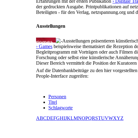
Erfahrungen mit der ersten Publikation
› Digitale T
der gedruckten Ausgabe. Printpublikationen auf net
Beteiligten - für den Verlag, netzspannung.org und 
Ausstellungen
Ausstellungen präsentieren künstlerisc
› Games
beispielsweise thematisiert die Rezeption d
Begleitprogramm mit Vorträgen oder auch Filmen die
Forschung oder selbst eine künstlerische Annäherun
Dieser Bereich vermittelt die Position der Kurator
Auf die Datenbankbeiträge zu den hier vorgestellte
People-Interface zugreifen:
Personen
Titel
Schlagworte
A
B
C
D
E
F
G
H
I
J
K
L
M
N
O
P
Q
R
S
T
U
V
W
X
Y
Z