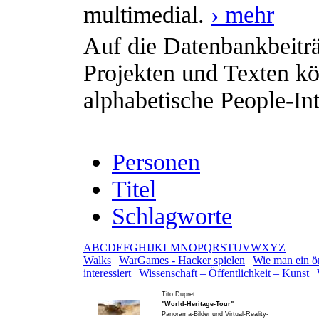
multimedial.
› mehr
Auf die Datenbankbeiträ
Projekten und Texten kö
alphabetische People-Int
Personen
Titel
Schlagworte
A
B
C
D
E
F
G
H
I
J
K
L
M
N
O
P
Q
R
S
T
U
V
W
X
Y
Z
W
alks
|
W
arGames - Hacker spielen
|
W
ie man ein ö
interessiert
|
W
issenschaft – Öffentlichkeit – Kunst
|