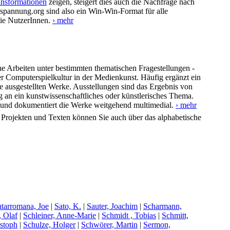
ransformationen
zeigen, steigert dies auch die Nachfrage nach
zspannung.org sind also ein Win-Win-Format für alle
die NutzerInnen.
› mehr
he Arbeiten unter bestimmten thematischen Fragestellungen -
er Computerspielkultur in der Medienkunst. Häufig ergänzt ein
 ausgestellten Werke. Ausstellungen sind das Ergebnis von
g an ein kunstwissenschaftliches oder künstlerisches Thema.
en und dokumentiert die Werke weitgehend multimedial.
› mehr
n Projekten und Texten können Sie auch über das alphabetische
ntarromana, Joe
|
S
ato, K.
|
S
auter, Joachim
|
S
charmann,
, Olaf
|
S
chleiner, Anne-Marie
|
S
chmidt , Tobias
|
S
chmitt,
istoph
|
S
chulze, Holger
|
S
chwörer, Martin
|
S
ermon,