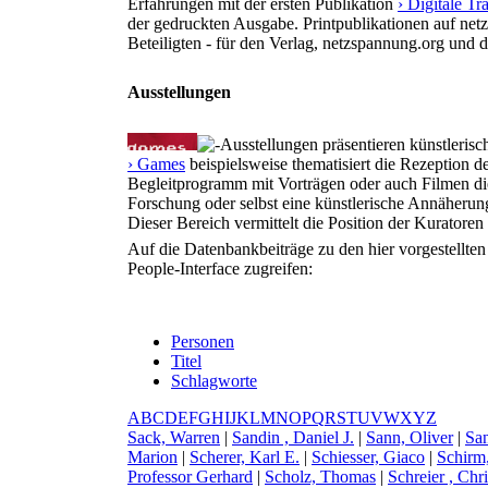
Erfahrungen mit der ersten Publikation
› Digitale T
der gedruckten Ausgabe. Printpublikationen auf net
Beteiligten - für den Verlag, netzspannung.org und 
Ausstellungen
Ausstellungen präsentieren künstlerisc
› Games
beispielsweise thematisiert die Rezeption d
Begleitprogramm mit Vorträgen oder auch Filmen die
Forschung oder selbst eine künstlerische Annäherun
Dieser Bereich vermittelt die Position der Kurator
Auf die Datenbankbeiträge zu den hier vorgestellte
People-Interface zugreifen:
Personen
Titel
Schlagworte
A
B
C
D
E
F
G
H
I
J
K
L
M
N
O
P
Q
R
S
T
U
V
W
X
Y
Z
S
ack, Warren
|
S
andin , Daniel J.
|
S
ann, Oliver
|
S
a
Marion
|
S
cherer, Karl E.
|
S
chiesser, Giaco
|
S
chirm
Professor Gerhard
|
S
cholz, Thomas
|
S
chreier , Chr