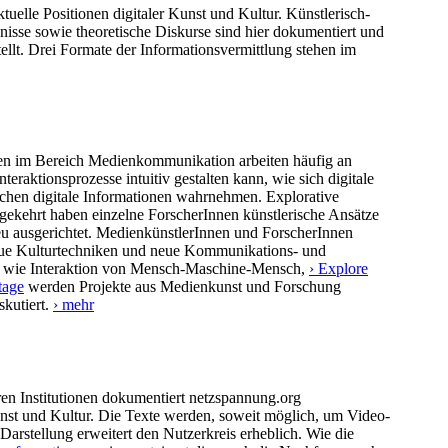
tuelle Positionen digitaler Kunst und Kultur. Künstlerisch-
nisse sowie theoretische Diskurse sind hier dokumentiert und
lt. Drei Formate der Informationsvermittlung stehen im
en im Bereich Medienkommunikation arbeiten häufig an
eraktionsprozesse intuitiv gestalten kann, wie sich digitale
hen digitale Informationen wahrnehmen. Explorative
ekehrt haben einzelne ForscherInnen künstlerische Ansätze
neu ausgerichtet. MedienkünstlerInnen und ForscherInnen
eue Kulturtechniken und neue Kommunikations- und
 wie Interaktion von Mensch-Maschine-Mensch,
› Explore
tage
werden Projekte aus Medienkunst und Forschung
skutiert.
› mehr
en Institutionen dokumentiert netzspannung.org
Kunst und Kultur. Die Texte werden, soweit möglich, um Video-
rstellung erweitert den Nutzerkreis erheblich. Wie die