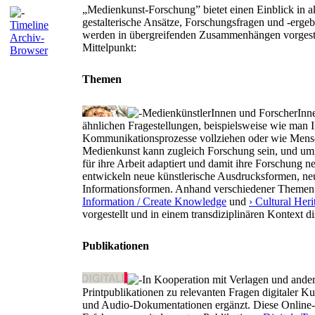
„Medienkunst-Forschung” bietet einen Einblick in ak
gestalterische Ansätze, Forschungsfragen und -ergeb
Timeline
werden in übergreifenden Zusammenhängen vorgestel
Archiv-
Mittelpunkt:
Browser
Themen
MedienkünstlerInnen und ForscherInn
ähnlichen Fragestellungen, beispielsweise wie man Int
Kommunikationsprozesse vollziehen oder wie Mensc
Medienkunst kann zugleich Forschung sein, und umg
für ihre Arbeit adaptiert und damit ihre Forschung 
entwickeln neue künstlerische Ausdrucksformen, n
Informationsformen. Anhand verschiedener Themen
Information / Create Knowledge
und
› Cultural Heri
vorgestellt und in einem transdiziplinären Kontext di
Publikationen
In Kooperation mit Verlagen und ander
Printpublikationen zu relevanten Fragen digitaler 
und Audio-Dokumentationen ergänzt. Diese Online-Da