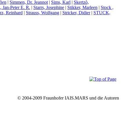
 Ben
|
S
immen, Dr. Jeannot
|
S
ims, Karl
|
S
kertzò,
, Jan-Peter E. R.
|
S
tarrs, Josephine
|
S
tikker, Marleen
|
S
tock ,
orz, Reinhard
|
S
trauss, Wolfgang
|
S
tricker, Didier
|
S
TUCK,
© 2004-2009 Fraunhofer IAIS.MARS und die Autoren