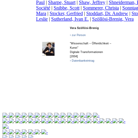
Paul
|
S
harpe, Stuart
|
S
haw, Jeffrey
|
S
hneiderman,
Société
|
S
nibbe, Scott
|
S
ommerer, Christa
|
S
onntag
Mara
|
S
tocker, Gerfried
|
S
toddart, Dr. Andrew
|
S
t
Leslie
|
S
utherland, Ivan E.
|
S
zöllösi-Brenig, Vera