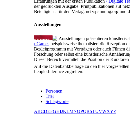
Erfahrungen mit der ersten Publikation
› Digitale T
der gedruckten Ausgabe. Printpublikationen auf net
Beteiligten - für den Verlag, netzspannung.org und 
Ausstellungen
Ausstellungen präsentieren künstlerisc
› Games
beispielsweise thematisiert die Rezeption d
Begleitprogramm mit Vorträgen oder auch Filmen die
Forschung oder selbst eine künstlerische Annäherun
Dieser Bereich vermittelt die Position der Kurator
Auf die Datenbankbeiträge zu den hier vorgestellte
People-Interface zugreifen:
Personen
Titel
Schlagworte
A
B
C
D
E
F
G
H
I
J
K
L
M
N
O
P
Q
R
S
T
U
V
W
X
Y
Z