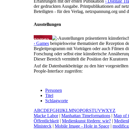
Erfahrungen mit der ersten Publikation
› Digitale T
der gedruckten Ausgabe. Printpublikationen auf net
Beteiligten - für den Verlag, netzspannung.org und 
Ausstellungen
Ausstellungen präsentieren künstlerisc
› Games
beispielsweise thematisiert die Rezeption d
Begleitprogramm mit Vorträgen oder auch Filmen die
Forschung oder selbst eine künstlerische Annäherun
Dieser Bereich vermittelt die Position der Kurator
Auf die Datenbankbeiträge zu den hier vorgestellte
People-Interface zugreifen:
Personen
Titel
Schlagworte
A
B
C
D
E
F
G
H
I
J
K
L
M
N
O
P
Q
R
S
T
U
V
W
X
Y
Z
M
acke Labor
|
M
anhattan Timeformations
|
M
ap of
Öffentlichkeit
|
M
edienkunst fördern: wie?
|
M
edien
Ministeck
|
M
obile Image - Hole in Space
|
m
odific