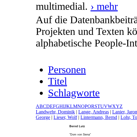
multimedial.
› mehr
Auf die Datenbankbeiträ
Projekten und Texten kö
alphabetische People-Int
Personen
Titel
Schlagworte
A
B
C
D
E
F
G
H
I
J
K
L
M
N
O
P
Q
R
S
T
U
V
W
X
Y
Z
L
andwehr, Dominik
|
L
ange, Andreas
|
L
anier, Jaro
George
|
L
ieser, Wolf
|
L
intermann, Bernd
|
L
ohr, T