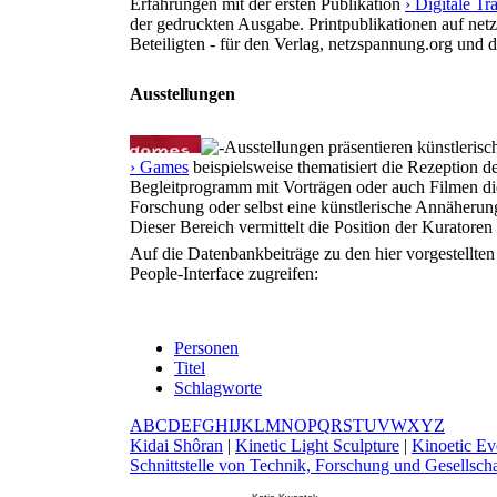
Erfahrungen mit der ersten Publikation
› Digitale T
der gedruckten Ausgabe. Printpublikationen auf net
Beteiligten - für den Verlag, netzspannung.org und 
Ausstellungen
Ausstellungen präsentieren künstlerisc
› Games
beispielsweise thematisiert die Rezeption d
Begleitprogramm mit Vorträgen oder auch Filmen die
Forschung oder selbst eine künstlerische Annäherun
Dieser Bereich vermittelt die Position der Kurator
Auf die Datenbankbeiträge zu den hier vorgestellte
People-Interface zugreifen:
Personen
Titel
Schlagworte
A
B
C
D
E
F
G
H
I
J
K
L
M
N
O
P
Q
R
S
T
U
V
W
X
Y
Z
K
idai Shôran
|
K
inetic Light Sculpture
|
K
inoetic Ev
Schnittstelle von Technik, Forschung und Gesellscha