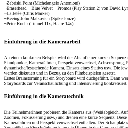
¬
Zabriski Point (Michelangelo Antonioni)
¬
Eraserhead + Blue Velvet + Promos (Play Station 2) von David Ly
¬
La Jetée (Chris Marker)
¬
Beeing John Malkovich (Spike Jonze)
¬
Peter Roehr (Tunnel 11x, Haare 14x)
Einführung in die Kameraarbeit
An einem konkreten Beispiel wird der Ablauf einer kurzen Sequenz 
Standpunkte, Kamerafahrten, Perspektivenwechsel, Achsensprung, 
dynamische/feststehende Kamera, Einsatz eines Stativs usw. Die j
werden diskutiert und in Bezug zu den Filmbeispielen gesetzt.
Erstes Brainstorming für ein Storyboard wird duchgeführt. Dann we
Storyboards zur Veranschaulichung und Intensivierung konkretisiert.
Einführung in die Kameratechnik
Die TeilnehmerInnen probieren die Kameras aus (Weißabgleich, Au
Zoomen, Fokussierung usw.) und drehen eine kurze Sequenz: Diese 
Kamerafahrten und Perspektivenwechsel enthalten. Der Schauplatz s
Zur zeitlichen Einschränkung kann die Übung in der Gruppe stattfi