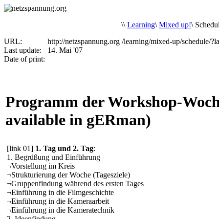
\
\
Learning
\
Mixed up!
\
Schedu
URL:
http://netzspannung.org
/learning/mixed-up/schedule/?
Last update:
14. Mai '07
Date of print:
Programm der Workshop-Woche
available in gERman)
[link 01]
1. Tag und 2. Tag
:
1. Begrüßung und Einführung
¬
Vorstellung im Kreis
¬
Strukturierung der Woche (Tagesziele)
¬
Gruppenfindung während des ersten Tages
¬
Einführung in die Filmgeschichte
¬
Einführung in die Kameraarbeit
¬
Einführung in die Kameratechnik
2. Ideenfindung