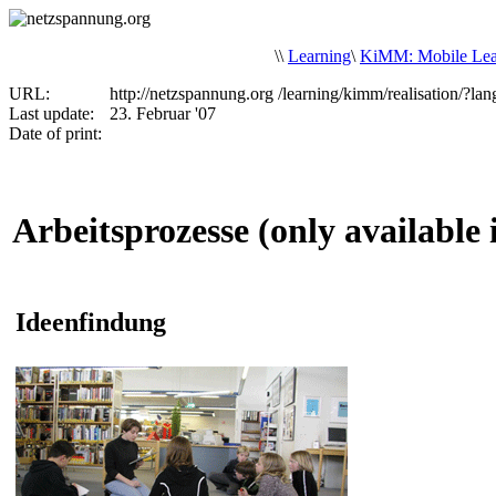
\
\
Learning
\
KiMM: Mobile Lea
URL:
http://netzspannung.org
/learning/kimm/realisation/?l
Last update:
23. Februar '07
Date of print:
Arbeitsprozesse (only availabl
Ideenfindung