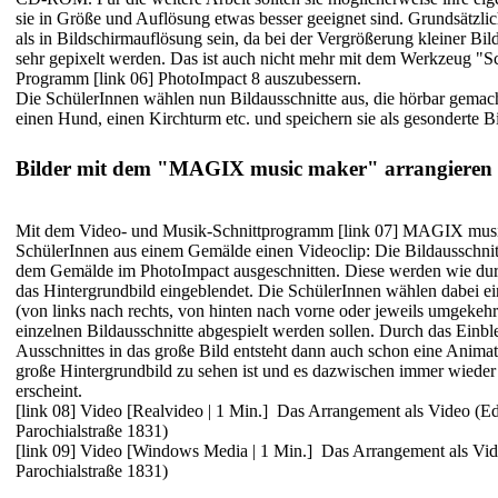
sie in Größe und Auflösung etwas besser geeignet sind. Grundsätzlich
als in Bildschirmauflösung sein, da bei der Vergrößerung kleiner Bild
sehr gepixelt werden. Das ist auch nicht mehr mit dem Werkzeug "S
Programm
[link 06] PhotoImpact 8
auszubessern.
Die SchülerInnen wählen nun Bildausschnitte aus, die hörbar gemac
einen Hund, einen Kirchturm etc. und speichern sie als gesonderte Bi
Bilder mit dem "MAGIX music maker" arrangieren
Mit dem Video- und Musik-Schnittprogramm
[link 07] MAGIX mus
SchülerInnen aus einem Gemälde einen Videoclip: Die Bildausschnit
dem Gemälde im PhotoImpact ausgeschnitten. Diese werden wie durc
das Hintergrundbild eingeblendet. Die SchülerInnen wählen dabei ei
(von links nach rechts, von hinten nach vorne oder jeweils umgekehr
einzelnen Bildausschnitte abgespielt werden sollen. Durch das Einbl
Ausschnittes in das große Bild entsteht dann auch schon eine Animati
große Hintergrundbild zu sehen ist und es dazwischen immer wiede
erscheint.
[link 08] Video [Realvideo | 1 Min.]
Das Arrangement als Video (Ed
Parochialstraße 1831)
[link 09] Video [Windows Media | 1 Min.]
Das Arrangement als Vid
Parochialstraße 1831)