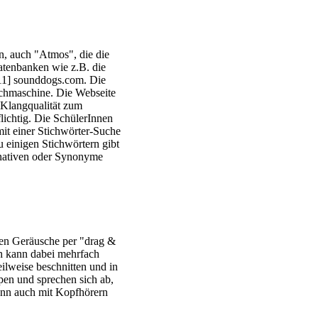
n, auch "Atmos", die die
atenbanken wie z.B. die
 11] sounddogs.com
. Die
uchmaschine. Die Webseite
 Klangqualität zum
lichtig. Die SchülerInnen
it einer Stichwörter-Suche
 einigen Stichwörtern gibt
ernativen oder Synonyme
en Geräusche per "drag &
h kann dabei mehrfach
eilweise beschnitten und in
pen und sprechen sich ab,
kann auch mit Kopfhörern