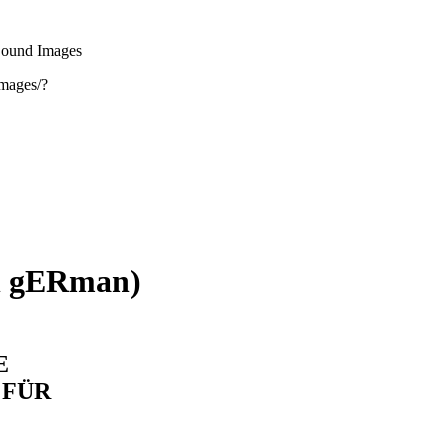
ound Images
images/?
n gERman)
E
 FÜR