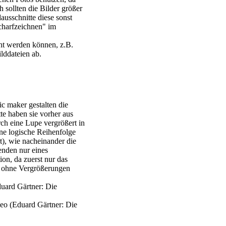
 sollten die Bilder größer
ausschnitte diese sonst
charfzeichnen" im
ht werden können, z.B.
lddateien ab.
ic maker
gestalten die
te haben sie vorher aus
h eine Lupe vergrößert in
ne logische Reihenfolge
t), wie nacheinander die
enden nur eines
on, da zuerst nur das
r ohne Vergrößerungen
uard Gärtner: Die
eo (Eduard Gärtner: Die