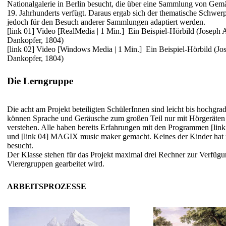
Nationalgalerie in Berlin besucht, die über eine Sammlung von Gem
19. Jahrhunderts verfügt. Daraus ergab sich der thematische Schwe
jedoch für den Besuch anderer Sammlungen adaptiert werden.
[link 01] Video [RealMedia | 1 Min.]
Ein Beispiel-Hörbild (Joseph
Dankopfer, 1804)
[link 02] Video [Windows Media | 1 Min.]
Ein Beispiel-Hörbild (J
Dankopfer, 1804)
Die Lerngruppe
Die acht am Projekt beteiligten SchülerInnen sind leicht bis hochgra
können Sprache und Geräusche zum großen Teil nur mit Hörgeräte
verstehen. Alle haben bereits Erfahrungen mit den Programmen
[lin
und
[link 04] MAGIX music maker
gemacht. Keines der Kinder hat
besucht.
Der Klasse stehen für das Projekt maximal drei Rechner zur Verfügun
Vierergruppen gearbeitet wird.
ARBEITSPROZESSE