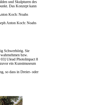
älden und Skulpturen des
rpunkt. Das Konzept kann
 Anton Koch: Noahs
oseph Anton Koch: Noahs
dig Schwerhörig. Sie
n wahrnehmen bzw.
k 03] Ulead PhotoImpact 8
 zuvor ein Kunstmuseum
g, so dass in Dreier- oder