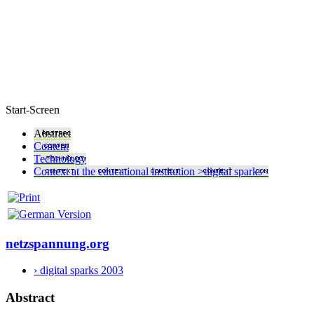
Start-Screen
Abstract
Content
Technology
Context at the educational institution >digital sparks<
netzspannung.org
› digital sparks 2003
Abstract