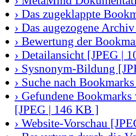
› MetaMind Dokumentati
› Das zugeklappte Bookm
› Das augezogene Archiv
› Bewertung der Bookmar
› Detailansicht [JPEG | 
› Sysnonym-Bildung [JP
› Suche nach Bookmarks 
› Gefundene Bookmarks 
[JPEG | 146 KB ]
› Website-Vorschau [JPE