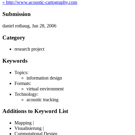
» http://www.acoustic-cartography.com
Submission
daniel rothaug, Jan 28, 2006
Category
research project
Keywords
Topics:
information design
Formats:
virtual environment
Technology:
acoustic tracking
Additions to Keyword List
Mapping |
Visualisierung |
Computational Design