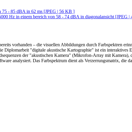
n 75 - 85 dBA in 62 ms [JPEG | 56 KB ]
 5000 Hz in einem bereich von 58 - 74 dBA in diagonalansicht [JPEG |
bereits vorhanden – die visuellen Abbildungen durch Farbspektren erin
 Diplomarbeit "digitale akustische Kartographie" ist ein interaktives E
ildsequenzen der "akustischen Kamera" (Mikrofon-Array mit Kamera), d
ftware analysiert. Das Farbspektrum dient als Verzerrungsmatrix, die da