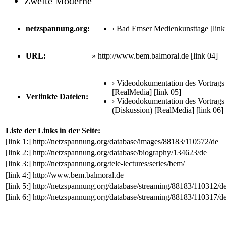
Zweite Moderne
netzspannung.org:
› Bad Emser Medienkunsttage
[link
URL:
» http://www.bem.balmoral.de
[link 04]
› Videodokumentation des Vortrags
[RealMedia]
[link 05]
Verlinkte Dateien:
› Videodokumentation des Vortrags
(Diskussion) [RealMedia]
[link 06]
Liste der Links in der Seite:
[link 1:]
http://netzspannung.org/database/images/88183/110572/de
[link 2:]
http://netzspannung.org/database/biography/134623/de
[link 3:]
http://netzspannung.org/tele-lectures/series/bem/
[link 4:]
http://www.bem.balmoral.de
[link 5:]
http://netzspannung.org/database/streaming/88183/110312/d
[link 6:]
http://netzspannung.org/database/streaming/88183/110317/d