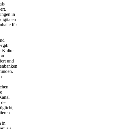
als
ert.
ungen in
digitalen
nhalte für
und
ergibt
r Kultur
von
iert und
atenbanken
funden.
m
achen.
ne
Kanal
 der
öglicht,
ieren.
 in
p' als