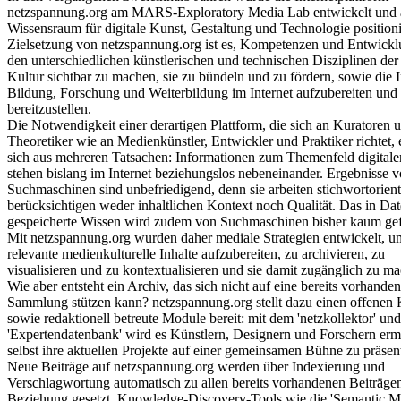
netzspannung.org am MARS-Exploratory Media Lab entwickelt und 
Wissensraum für digitale Kunst, Gestaltung und Technologie positioni
Zielsetzung von netzspannung.org ist es, Kompetenzen und Entwickl
den unterschiedlichen künstlerischen und technischen Disziplinen der 
Kultur sichtbar zu machen, sie zu bündeln und zu fördern, sowie die I
Bildung, Forschung und Weiterbildung im Internet aufzubereiten und
bereitzustellen.
Die Notwendigkeit einer derartigen Plattform, die sich an Kuratoren 
Theoretiker wie an Medienkünstler, Entwickler und Praktiker richtet, 
sich aus mehreren Tatsachen: Informationen zum Themenfeld digitale
stehen bislang im Internet beziehungslos nebeneinander. Ergebnisse 
Suchmaschinen sind unbefriedigend, denn sie arbeiten stichwortorient
berücksichtigen weder inhaltlichen Kontext noch Qualität. Das in D
gespeicherte Wissen wird zudem von Suchmaschinen bisher kaum ge
Mit netzspannung.org wurden daher mediale Strategien entwickelt, u
relevante medienkulturelle Inhalte aufzubereiten, zu archivieren, zu
visualisieren und zu kontextualisieren und sie damit zugänglich zu m
Wie aber entsteht ein Archiv, das sich nicht auf eine bereits vorhande
Sammlung stützen kann? netzspannung.org stellt dazu einen offenen 
sowie redaktionell betreute Module bereit: mit dem 'netzkollektor' und
'Expertendatenbank' wird es Künstlern, Designern und Forschern erm
selbst ihre aktuellen Projekte auf einer gemeinsamen Bühne zu präsent
Neue Beiträge auf netzspannung.org werden über Indexierung und
Verschlagwortung automatisch zu allen bereits vorhandenen Beiträgen
Beziehung gesetzt. Knowledge-Discovery-Tools wie die 'Semantic Ma