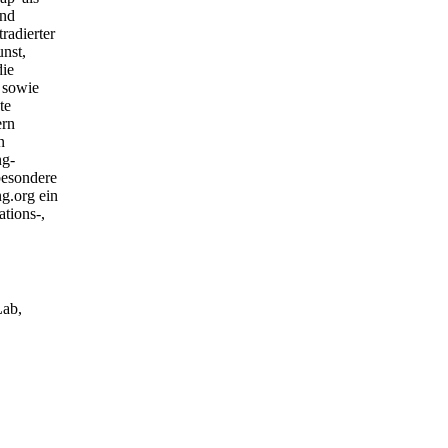
und
radierter
nst,
die
 sowie
te
ern
n
ng-
besondere
ng.org ein
tions-,
Lab,