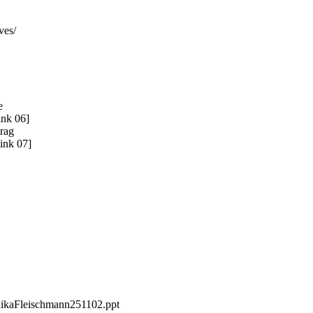
ves/
e
ink 06]
trag
ink 07]
onikaFleischmann251102.ppt