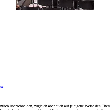
ia]
entlich überschneiden, zugleich aber auch auf je eigene Weise den Th