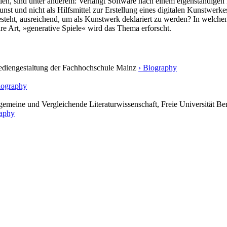
len, sind unter anderem: Verlangt Software nach einem eigenständigen 
nst und nicht als Hilfsmittel zur Erstellung eines digitalen Kunstwe
besteht, ausreichend, um als Kunstwerk deklariert zu werden? In welch
re Art, »generative Spiele« wird das Thema erforscht.
 Mediengestaltung der Fachhochschule Mainz
› Biography
iography
lgemeine und Vergleichende Literaturwissenschaft, Freie Universität Be
raphy