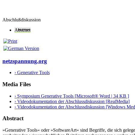
Abschlußdiskussion
Abstract
netzspannung.org
› Generative Tools
Media Files
› Symposium Generative Tools [Microsoft® Word | 34 KB ]
› Videodokumentation der Abschlussdiskussion [RealMedia]
› Videodokumentation der Abschlussdiskussion [Windows Med
Abstract
»Generative Tools« oder »SoftwareArt« sind Begriffe, die sich geleg