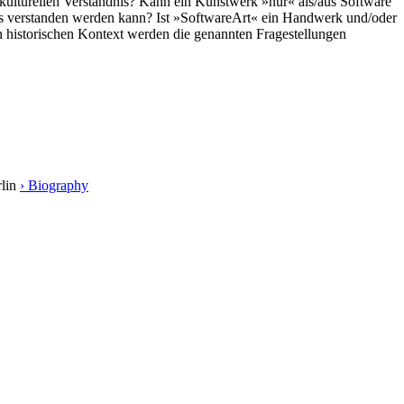
kulturellen Verständnis? Kann ein Kunstwerk »nur« als/aus Software
rkes verstanden werden kann? Ist »SoftwareArt« ein Handwerk und/oder
en historischen Kontext werden die genannten Fragestellungen
rlin
› Biography