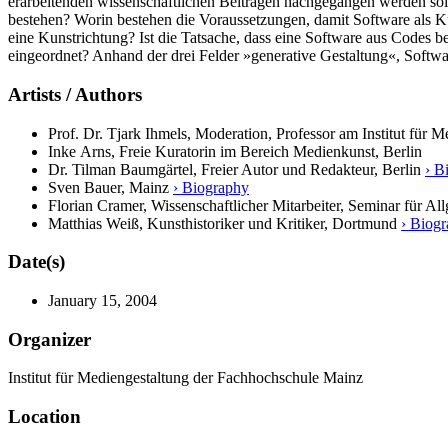
erarbeitenden wissenschaftlichen Beiträgen nachgegangen werden sol
bestehen? Worin bestehen die Voraussetzungen, damit Software als Ku
eine Kunstrichtung? Ist die Tatsache, dass eine Software aus Codes 
eingeordnet? Anhand der drei Felder »generative Gestaltung«, Softwa
Artists / Authors
Prof. Dr. Tjark Ihmels, Moderation, Professor am Institut für
Inke Arns, Freie Kuratorin im Bereich Medienkunst, Berlin
Dr. Tilman Baumgärtel, Freier Autor und Redakteur, Berlin
› B
Sven Bauer, Mainz
› Biography
Florian Cramer, Wissenschaftlicher Mitarbeiter, Seminar für Al
Matthias Weiß, Kunsthistoriker und Kritiker, Dortmund
› Biog
Date(s)
January 15, 2004
Organizer
Institut für Mediengestaltung der Fachhochschule Mainz
Location