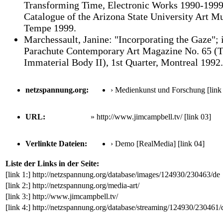
Transforming Time, Electronic Works 1990-1999
Catalogue of the Arizona State University Art 
Tempe 1999.
Marchessault, Janine: "Incorporating the Gaze"; 
Parachute Contemporary Art Magazine No. 65 (
Immaterial Body II), 1st Quarter, Montreal 1992.
netzspannung.org:
› Medienkunst und Forschung
[link
URL:
» http://www.jimcampbell.tv/
[link 03]
Verlinkte Dateien:
› Demo [RealMedia]
[link 04]
Liste der Links in der Seite:
[link 1:]
http://netzspannung.org/database/images/124930/230463/de
[link 2:]
http://netzspannung.org/media-art/
[link 3:]
http://www.jimcampbell.tv/
[link 4:]
http://netzspannung.org/database/streaming/124930/230461/