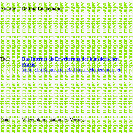
AutorIn:
Bettina Lockemann
Titel:
Das Internet als Erweiterung der künstlerischen
Praxis
Vortrag im Rahmen der Bad Emser Medienkunsttage
Datei:
Videodokumentation des Vortrags