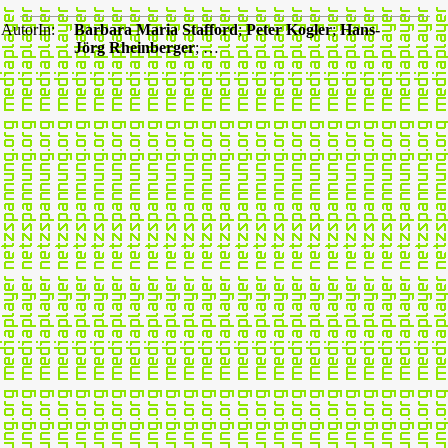
AutorIn:
Barbara Maria Stafford
;
Peter Kogler
;
Hans-
Jörg Rheinberger
; …