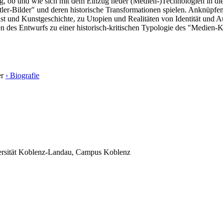
g, ob und wie sich mit dem Einzug neuer (Medien-)Technologien in die
stler-Bilder" und deren historische Transformationen spielen. Anknüp
 und Kunstgeschichte, zu Utopien und Realitäten von Identität und Au
 des Entwurfs zu einer historisch-kritischen Typologie des "Medien-K
er
› Biografie
iversität Koblenz-Landau, Campus Koblenz