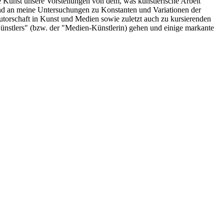
 Kunst unsere Vorstellungen von dem, was künstlerische Arbeit
fend an meine Untersuchungen zu Konstanten und Variationen der
torschaft in Kunst und Medien sowie zuletzt auch zu kursierenden
ünstlers" (bzw. der "Medien-Künstlerin) gehen und einige markante