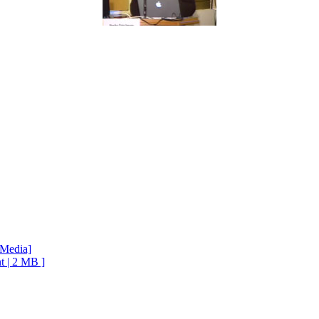
lMedia]
t | 2 MB ]