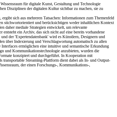
Wissensraum für digitale Kunst, Gestaltung und Technologie
en Disziplinen der digitalen Kultur sichtbar zu machen, sie zu
et, ergibt sich aus mehreren Tatsachen: Informationen zum Themenfeld
en stichwortorientiert und berücksichtigen weder inhaltlichen Kontext
 daher mediale Strategien entwickelt, um relevante
r entsteht ein Archiv, das sich nicht auf eine bereits vorhandene
r' und der 'Expertendatenbank' wird es Künstlern, Designern und
rden über Indexierung und Verschlagwortung automatisch zu allen
 Interfaces ermöglichen eine intuitive und semantische Erkundung
sign und Kommunikationstechnologie anzubieten, wurden die
Formate konzipiert und durchgeführt. In Kooperation mit
s transportable Streaming-Plattform dient dabei als In- und Output-
 Wissensraum, der einen Forschungs-, Kommunikations-,