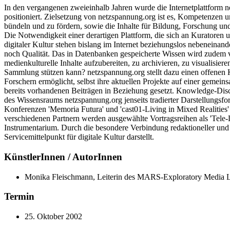
In den vergangenen zweieinhalb Jahren wurde die Internetplattform
positioniert. Zielsetzung von netzspannung.org ist es, Kompetenzen u
bündeln und zu fördern, sowie die Inhalte für Bildung, Forschung und
Die Notwendigkeit einer derartigen Plattform, die sich an Kuratoren 
digitaler Kultur stehen bislang im Internet beziehungslos nebeneinan
noch Qualität. Das in Datenbanken gespeicherte Wissen wird zudem 
medienkulturelle Inhalte aufzubereiten, zu archivieren, zu visualisier
Sammlung stützen kann? netzspannung.org stellt dazu einen offenen K
Forschern ermöglicht, selbst ihre aktuellen Projekte auf einer geme
bereits vorhandenen Beiträgen in Beziehung gesetzt. Knowledge-Disco
des Wissensraums netzspannung.org jenseits tradierter Darstellung
Konferenzen 'Memoria Futura' und 'cast01-Living in Mixed Realities'
verschiedenen Partnern werden ausgewählte Vortragsreihen als 'Tele-Le
Instrumentarium. Durch die besondere Verbindung redaktioneller und
Servicemittelpunkt für digitale Kultur darstellt.
KünstlerInnen / AutorInnen
Monika Fleischmann, Leiterin des MARS-Exploratory Media La
Termin
25. Oktober 2002