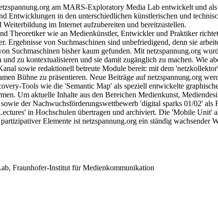
 netzspannung.org am MARS-Exploratory Media Lab entwickelt und als 
nd Entwicklungen in den unterschiedlichen künstlerischen und technisch
 Weiterbildung im Internet aufzubereiten und bereitzustellen.
und Theoretiker wie an Medienkünstler, Entwickler und Praktiker richt
der. Ergebnisse von Suchmaschinen sind unbefriedigend, denn sie arbeit
von Suchmaschinen bisher kaum gefunden. Mit netzspannung.org wurden
en und zu kontextualisieren und sie damit zugänglich zu machen. Wie abe
anal sowie redaktionell betreute Module bereit: mit dem 'netzkollekto
insamen Bühne zu präsentieren. Neue Beiträge auf netzspannung.org we
very-Tools wie die 'Semantic Map' als speziell entwickelte graphische
sformen. Um aktuelle Inhalte aus den Bereichen Medienkunst, Mediende
 sowie der Nachwuchsförderungswettbewerb 'digital sparks 01/02' als 
ctures' in Hochschulen übertragen und archiviert. Die 'Mobile Unit' al
 partizipativer Elemente ist netzspannung.org ein ständig wachsender
b, Fraunhofer-Institut für Medienkommunikation