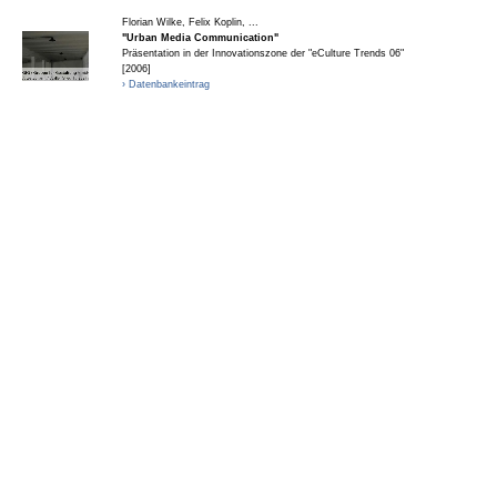
Florian Wilke, Felix Koplin, ...
"Urban Media Communication"
Präsentation in der Innovationszone der "eCulture Trends 06"
[2006]
› Datenbankeintrag