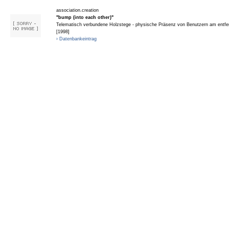
association.creation
"bump (into each other)"
Telematisch verbundene Holzstege - physische Präsenz von Benutzern am entfer
[1998]
› Datenbankeintrag