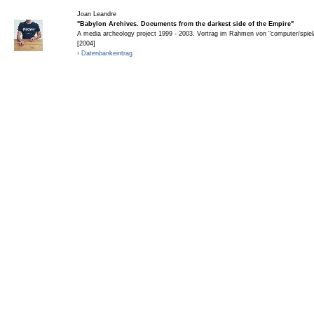
Joan Leandre
"Babylon Archives. Documents from the darkest side of the Empire"
A media archeology project 1999 - 2003. Vortrag im Rahmen von "computer/spie
[2004]
› Datenbankeintrag