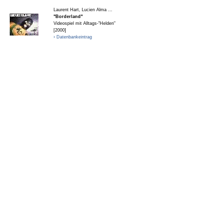
Laurent Hart, Lucien Alma ...
"Borderland"
Videospiel mit Alltags-"Helden"
[2000]
› Datenbankeintrag