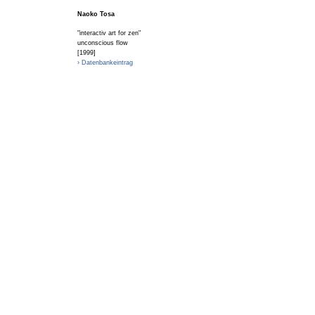
Naoko Tosa
"interactiv art for zen"
unconscious flow
[1999]
› Datenbankeintrag