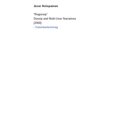
Jussi Holopainen
"Regossip"
Gossip and Multi-User Narratives
[2000]
› Datenbankeintrag