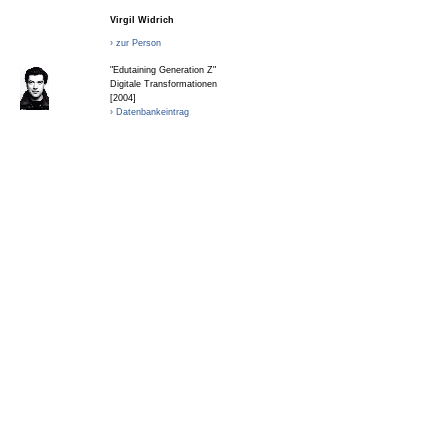
Virgil Widrich
› zur Person
"Edutaining Generation Z"
Digitale Transformationen
[2004]
› Datenbankeintrag