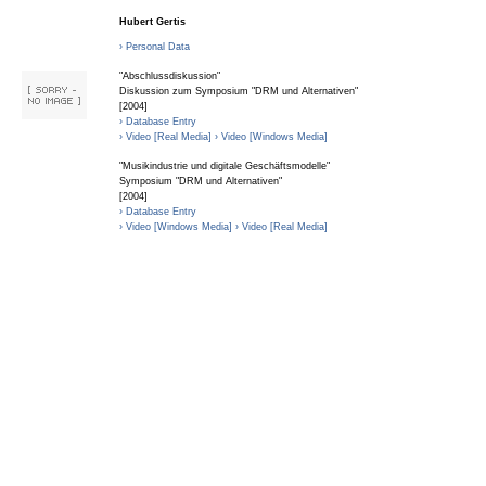
Hubert Gertis
› Personal Data
"Abschlussdiskussion"
Diskussion zum Symposium "DRM und Alternativen"
[2004]
› Database Entry
› Video [Real Media]
› Video [Windows Media]
"Musikindustrie und digitale Geschäftsmodelle"
Symposium "DRM und Alternativen"
[2004]
› Database Entry
› Video [Windows Media]
› Video [Real Media]