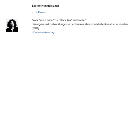
Sabine Himmelsbach
› zur Person
"Vom "white cube" zur "black box" und weiter"
Strategien und Entwicklungen in der Präsentation von Medienkunst im museale
[2004]
› Datenbankeintrag