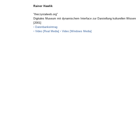
Rainer Hawlik
"thecrystalweb.org"
Digitales Museum mit dynamischem Interface zur Darstellung kulturellen Wissen
[2001]
› Datenbankeintrag
› Video [Real Media]
› Video [Windows Media]