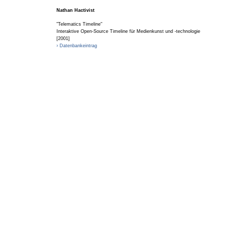
Nathan Hactivist
"Telematics Timeline"
Interaktive Open-Source Timeline für Medienkunst und -technologie
[2001]
› Datenbankeintrag