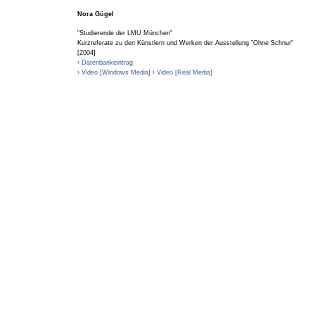
Nora Gügel
"Studierende der LMU München"
Kurzreferate zu den Künstlern und Werken der Ausstellung "Ohne Schnur"
[2004]
› Datenbankeintrag
› Video [Windows Media]
› Video [Real Media]