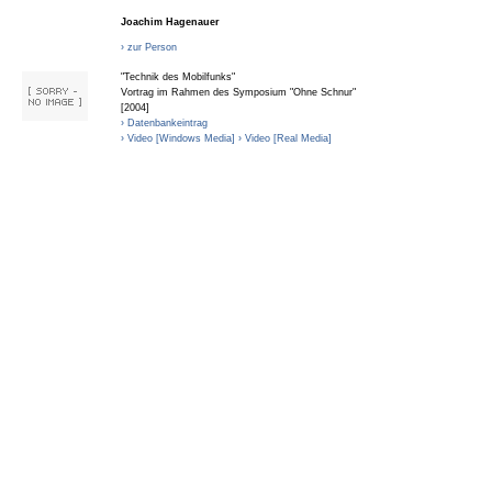
Joachim Hagenauer
› zur Person
"Technik des Mobilfunks"
Vortrag im Rahmen des Symposium "Ohne Schnur"
[2004]
› Datenbankeintrag
› Video [Windows Media]
› Video [Real Media]