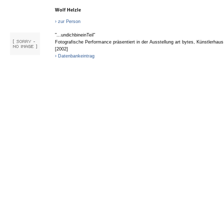
Wolf Helzle
› zur Person
"...undichbineinTeil"
Fotografische Performance präsentiert in der Ausstellung art bytes, Künstlerhau
[2002]
› Datenbankeintrag