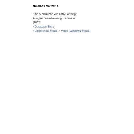
Nikolaos Maltzaris
"Die Sternkirche von Otto Bartning"
Analyse. Visualisierung. Simulation
[2002]
› Database Entry
› Video [Real Media]
› Video [Windows Media]