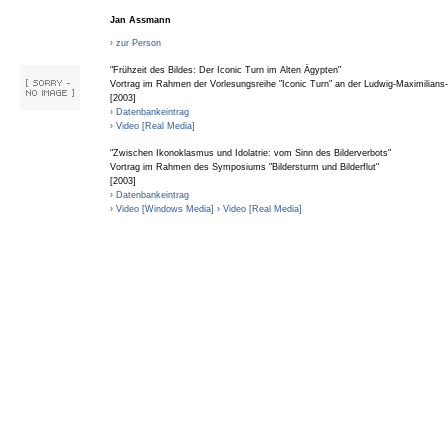
Jan Assmann
› zur Person
"Frühzeit des Bildes: Der Iconic Turn im Alten Ägypten"
Vortrag im Rahmen der Vorlesungsreihe "Iconic Turn" an der Ludwig-Maximilians
[2003]
› Datenbankeintrag
› Video [Real Media]
"Zwischen Ikonoklasmus und Idolatrie: vom Sinn des Bilderverbots"
Vortrag im Rahmen des Symposiums "Bildersturm und Bilderflut"
[2003]
› Datenbankeintrag
› Video [Windows Media]
› Video [Real Media]