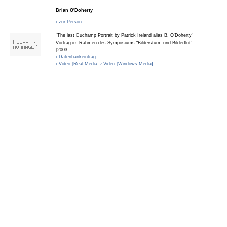
Brian O'Doherty
› zur Person
"The last Duchamp Portrait by Patrick Ireland alias B. O'Doherty"
Vortrag im Rahmen des Symposiums "Bildersturm und Bilderflut"
[2003]
› Datenbankeintrag
› Video [Real Media]
› Video [Windows Media]