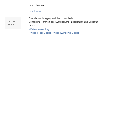
Peter Galison
› zur Person
"Simulation, Imagery and the Iconoclash"
Vortrag im Rahmen des Symposiums "Bildersturm und Bilderflut"
[2003]
› Datenbankeintrag
› Video [Real Media]
› Video [Windows Media]