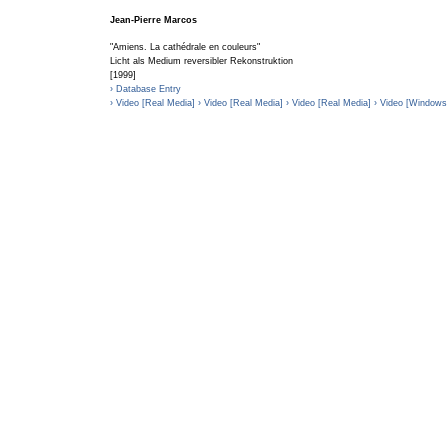
Jean-Pierre Marcos
"Amiens. La cathédrale en couleurs"
Licht als Medium reversibler Rekonstruktion
[1999]
› Database Entry
› Video [Real Media]
› Video [Real Media]
› Video [Real Media]
› Video [Window