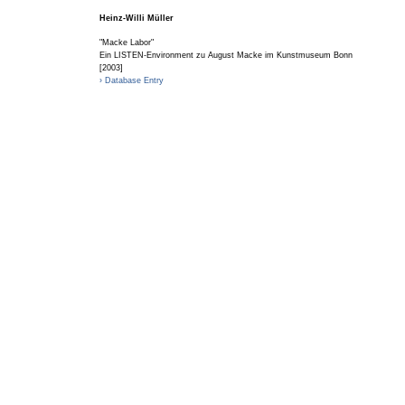
Heinz-Willi Müller
"Macke Labor"
Ein LISTEN-Environment zu August Macke im Kunstmuseum Bonn
[2003]
› Database Entry