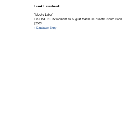
Frank Hasenbrink
"Macke Labor"
Ein LISTEN-Environment zu August Macke im Kunstmuseum Bonn
[2003]
› Database Entry